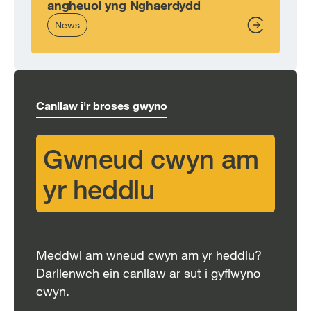
angheuol yng Nghaerdydd
News
From,
Canllaw i'r broses gwyno
Gwneud cwyn am
yr heddlu
Meddwl am wneud cwyn am yr heddlu?
Darllenwch ein canllaw ar sut i gyflwyno
cwyn.