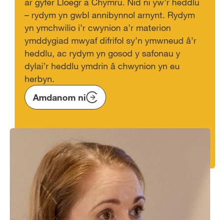
ar gyfer Lloegr a Chymru. Nid ni yw’r heddlu
– rydym yn gwbl annibynnol arnynt. Rydym
yn ymchwilio i’r cwynion a’r materion
ymddygiad mwyaf difrifol sy’n ymwneud â’r
heddlu, ac rydym yn gosod y safonau y
dylai’r heddlu ymdrin â chwynion yn eu
herbyn.
Amdanom ni