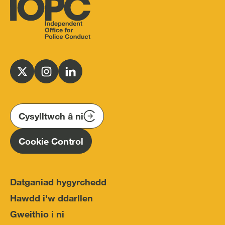
Independent
Office
for
Follow
Follow
Follow
Police
us
us
us
Conduct
on
on
on
(IOPC)
twitter
instagram
linkedin
Cysylltwch â ni
Homepage
Cookie Control
Datganiad hygyrchedd
Hawdd i'w ddarllen
Gweithio i ni