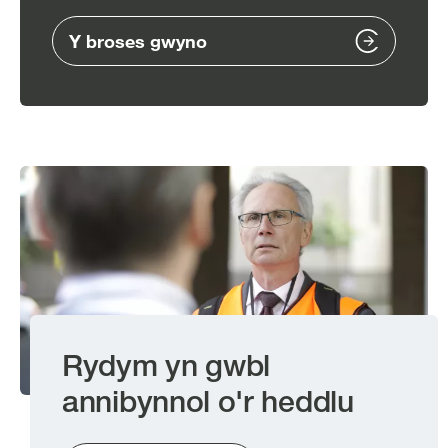
Y broses gwyno
Image
Rydym yn gwbl
annibynnol o'r heddlu