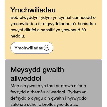
Ymchwiliadau
Bob blwyddyn rydym yn cynnal cannoedd o
ymchwiliadau i'r digwyddiadau a'r honiadau
mwyaf difrifol a sensitif yn ymwneud â'r
heddlu.
Ymchwiliadau
Meysydd gwaith
allweddol
Mae ein gwaith yn torri ar draws nifer o
feysydd a themâu allweddol. Rydym yn
defnyddio dysgu o’n gwaith i hyrwyddo
safonau uchel o broffesiynoldeb ac