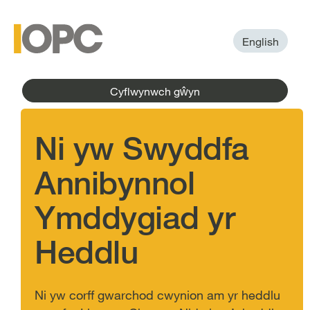
to
main
main
content
menu
English
Cyflwynwch gŵyn
Ni yw Swyddfa
Annibynnol
Ymddygiad yr
Heddlu
Ni yw corff gwarchod cwynion am yr heddlu