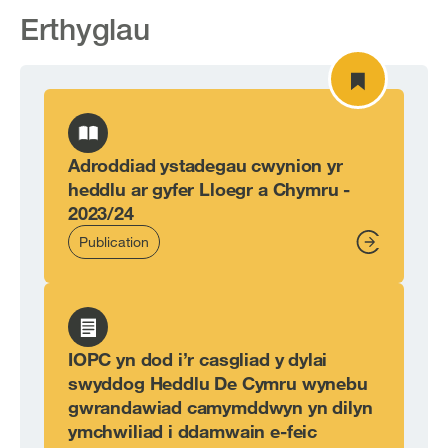
Erthyglau
Adroddiad ystadegau cwynion yr
heddlu ar gyfer Lloegr a Chymru -
2023/24
Publication
From,
IOPC yn dod i’r casgliad y dylai
swyddog Heddlu De Cymru wynebu
gwrandawiad camymddwyn yn dilyn
ymchwiliad i ddamwain e-feic