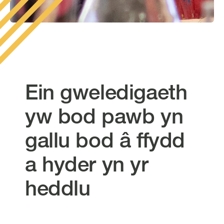
Ein gweledigaeth
yw bod pawb yn
gallu bod â ffydd
a hyder yn yr
heddlu