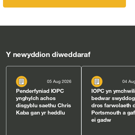
Y newyddion diweddaraf
05 Aug 2026
04 Au
Penderfyniad IOPC
IOPC yn ymchwili
ynghylch achos
bedwar swyddog
disgyblu saethu Chris
dros farwolaeth 
Kaba gan yr heddlu
Portsmouth a ga
ei gadw