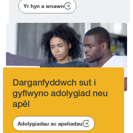
Yr hyn a wnawn
Image
Darganfyddwch sut i
gyflwyno adolygiad neu
apêl
Adolygiadau ac apeliadau