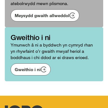
atebolrwydd mewn plismona.
Meysydd gwaith allweddol
Gweithio i ni
Ymunwch â ni a byddwch yn cymryd rhan
yn rhywfaint o’r gwaith mwyaf heriol a
boddhaus i chi ddod ar ei draws erioed.
Gweithio i ni