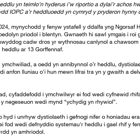
ddlu yn teimlo’n hyderus i’w riportio a dylai’r achos h
bydd IOPC a’r heddluoedd yn cymryd y pryderon hynny o 
24, mynychodd y fenyw ystafell y ddalfa yng Ngorsaf H
 oedolyn priodol i blentyn. Gwnaeth hi sawl ymgais i ro
swyddog cadw dros yr wythnosau canlynol a chawsom a
 heddlu ar 13 Gorffennaf.
 ymchwiliad, a oedd yn annibynnol o’r heddlu, dystiolae
di anfon lluniau o'i hun mewn lifrai tra yn y gwaith a de
d, cyfaddefodd i ymchwilwyr ei fod wedi cyfnewid rhifa
y negeseuon wedi mynd “ychydig yn rhywiol”.
hyd i unrhyw dystiolaeth i gefnogi nifer o honiadau erail
 fod wedi defnyddio systemau'r heddlu i gael rhif y fen
wrdd yn amhriodol.