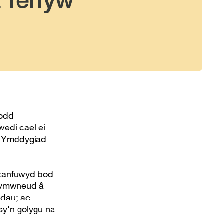
odd
wedi cael ei
l Ymddygiad
canfuwyd bod
n ymwneud â
adau; ac
sy'n golygu na