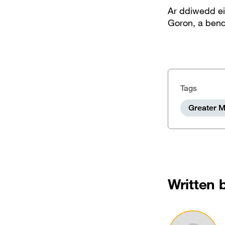
Ar ddiwedd ei
Goron, a bend
Tags
Greater M
Written 
Image