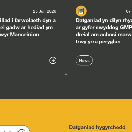
25 Jun 2026
07
iad i farwolaeth dyn a
Datganiad yn dilyn rhy
ei gadw ar hediad ym
ar gyfer swyddog GMP
wyr Manceinion
dreial am achosi marw
trwy yrru peryglus
News
Datganiad hygyrchedd