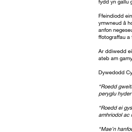
fydd yn gallu
Ffeindiodd ei
ymwneud â ho
anfon negeseu
ffotograffau a 
Ar ddiwedd ei
ateb am gamym
Dywedodd Cy
“Roedd gweith
peryglu hyde
“Roedd ei gys
amhriodol ac 
“Mae’n hanfod