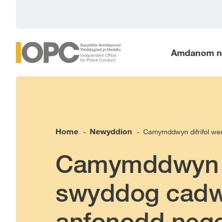
main
content
Amdanom n
Home
Newyddion
Camymddwyn difrifol we
-
-
Camymddwyn di
swyddog cadw
anfonodd nege