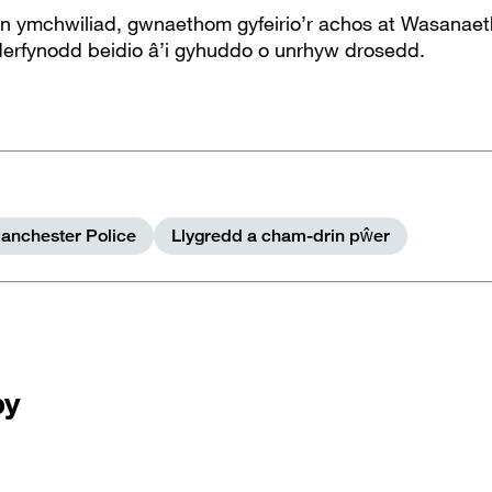
n ymchwiliad, gwnaethom gyfeirio’r achos at Wasanaeth
erfynodd beidio â’i gyhuddo o unrhyw drosedd.
anchester Police
Llygredd a cham-drin pŵer
by