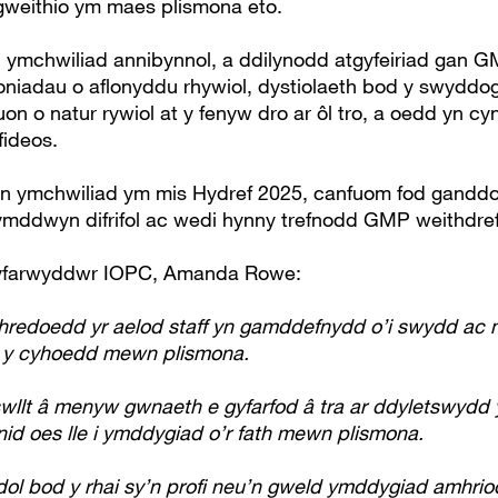
 gweithio ym maes plismona eto.
n ymchwiliad annibynnol, a ddilynodd atgyfeiriad gan 
niadau o aflonyddu rhywiol, dystiolaeth bod y swydd
on o natur rywiol at y fenyw dro ar ôl tro, a oedd yn c
fideos.
n ymchwiliad ym mis Hydref 2025, canfuom fod ganddo
ddwyn difrifol ac wedi hynny trefnodd GMP weithdref
farwyddwr IOPC, Amanda Rowe:
redoedd yr aelod staff yn gamddefnydd o’i swydd ac 
r y cyhoedd mewn plismona.
wllt â menyw gwnaeth e gyfarfod â tra ar ddyletswydd
nid oes lle i ymddygiad o’r fath mewn plismona.
ol bod y rhai sy’n profi neu’n gweld ymddygiad amhrio