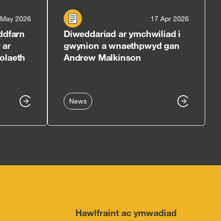
 May 2026
17 Apr 2026
ddfarn
Diweddariad ar ymchwiliad i
 ar
gwynion a wnaethpwyd gan
olaeth
Andrew Malkinson
News
Hawlfraint ac ymwadiad