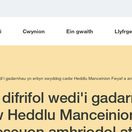
i
Cwynion
Ein gwaith
Llyfrg
di'i gadarnhau yn erbyn swyddog cadw Heddlu Manceinion Fwyaf a an
frifol wedi'i gadar
 Heddlu Manceinion
seuon amhriodol at