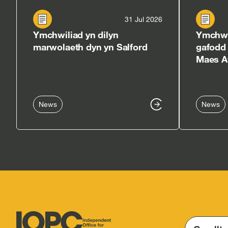
31 Jul 2026
Ymchwiliad yn dilyn
Ymchwil
marwolaeth dyn yn Salford
gafodd 
Maes A
News
News