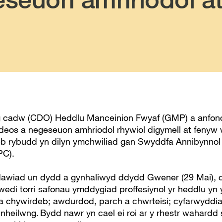
cadw (CDO) Heddlu Manceinion Fwyaf (GMP) a anfon
fideos a negeseuon amhriodol rhywiol digymell at fenyw 
b rybudd yn dilyn ymchwiliad gan Swyddfa Annibynno
PC).
wiad un dydd a gynhaliwyd ddydd Gwener (29 Mai), 
f wedi torri safonau ymddygiad proffesiynol yr heddlu y
 chywirdeb; awdurdod, parch a chwrteisi; cyfarwyddi
heilwng. Bydd nawr yn cael ei roi ar y rhestr wahardd 