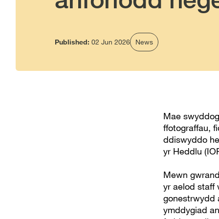
Published:
02 Jun 2026
News
Mae swyddog 
ffotograffau, 
ddiswyddo he
yr Heddlu (IO
Mewn gwranda
yr aelod staf
gonestrwydd a
ymddygiad ann