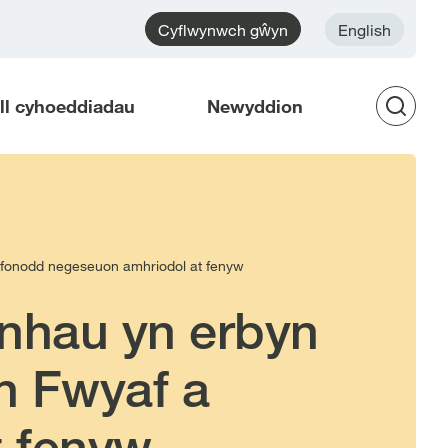
Cyflwynwch gŵyn
English
ell cyhoeddiadau
Newyddion
Op
Sea
fonodd negeseuon amhriodol at fenyw
nhau yn erbyn
 Fwyaf a
 fenyw