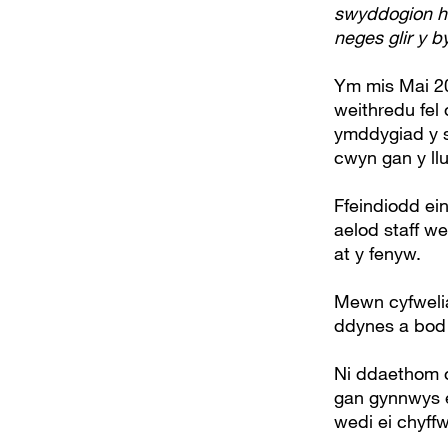
swyddogion he
neges glir y 
Ym mis Mai 20
weithredu fel
ymddygiad y 
cwyn gan y llu
Ffeindiodd ein
aelod staff we
at y fenyw.
Mewn cyfwelia
ddynes a bod 
Ni ddaethom o 
gan gynnwys ei
wedi ei chyff