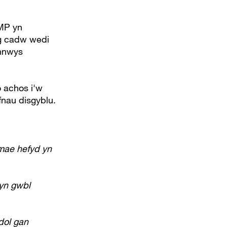
GMP yn
og cadw wedi
ynnwys
 achos i'w
nau disgyblu.
mae hefyd yn
 yn gwbl
dol gan