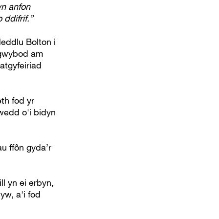
wn anfon
ddifrif.”
eddlu Bolton i
i gwybod am
tgyfeiriad
th fod yr
lwedd o'i bidyn
u ffôn gyda’r
l yn ei erbyn,
yw, a'i fod