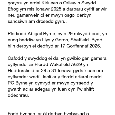
goryrru yn ardal Kirklees o Orllewin Swydd
Efrog ym mis Ionawr 2025 a darparu cyfrif anwir
neu gamarweiniol er mwyn osgoi derbyn
sancsiwn am drosedd gyrru.
Plediodd Abigail Byrne, sy'n 29 mlwydd oed, yn
euog heddiw yn Llys y Goron, Sheffield. Bydd
hi'n derbyn ei dedfryd ar 17 Gorffennaf 2026.
Cafodd y swyddog ei dal yn gwibio gan gamera
cyflymder ar Ffordd Wakefield A629 yn
Huddersfield ar 29 a 31 Ionawr gyda'r camera
cyflymder wedi'i leoli ar y ffordd arferol roedd
PC Byrne yn cymryd er mwyn cyrraedd y
gwaith ac ar adegau yn fuan cyn i'w shifft
ddechrau.
Fodd bynnag, ar ôl derbyn hysbysiad o