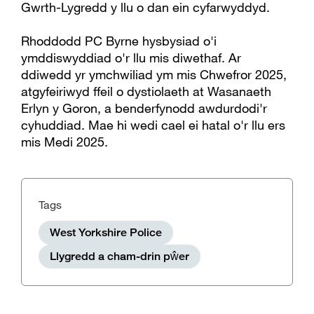
Gwrth-Lygredd y llu o dan ein cyfarwyddyd.
Rhoddodd PC Byrne hysbysiad o'i
ymddiswyddiad o'r llu mis diwethaf. Ar
ddiwedd yr ymchwiliad ym mis Chwefror 2025,
atgyfeiriwyd ffeil o dystiolaeth at Wasanaeth
Erlyn y Goron, a benderfynodd awdurdodi'r
cyhuddiad. Mae hi wedi cael ei hatal o'r llu ers
mis Medi 2025.
Tags
West Yorkshire Police
Llygredd a cham-drin pŵer