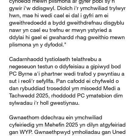
cyhoedd mewn plismona ar gyfer pobl sy'n
gywir i'w ddisgwyl. Diolch i'r ymchwiliad trylwyr
hwn, mae hi wedi cael ei dal i gyfri am ei
gweithredoedd a bydd gweithdrefnau disgyblu
nawr yn cael eu trefnu er mwyn ystyried a
ddylai hi gael ei gwahardd rhag gweithio mewn
plismona yn y dyfodol."
Cadarnhaodd tystiolaeth telathrebu a
negeseuon testun o ddyfeisiau a gipiwyd bod
PC Byrne a'i phartner wedi trafod y pwyntiau a
sut i reoli'r sefyllfa. Pan cafodd ei chyfweld o
dan rybuddiad troseddol ym misoedd Medi a
Tachwedd 2025, rhoddodd PC ymatebion dim
sylwadau i'r holl gwestiynau.
Gwnaethom ddechrau ein ymchwiliad
cyfeiriedig ym Mehefin 2025 yn dilyn atgyfeiriad
gan WYP. Gwnaethpwyd ymholiadau gan Uned