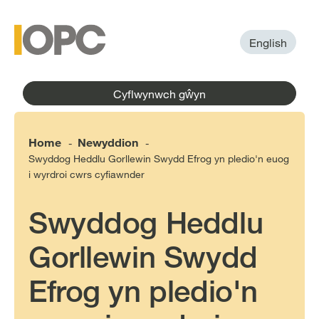
to
main
main
content
menu
English
Cyflwynwch gŵyn
Home
Newyddion
-
-
Swyddog Heddlu Gorllewin Swydd Efrog yn pledio'n euog
i wyrdroi cwrs cyfiawnder
Swyddog Heddlu
Gorllewin Swydd
Efrog yn pledio'n