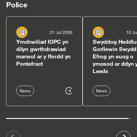
Police
21 Jul 2026
10 Ju
Ymchwiliad IOPC yn
Swyddog Heddlu
dilyn gwrthdrawiad
Gorllewin Swydd
marwol ar y ffordd yn
Efrog yn euog o
Pontefract
ymosod ar ddyn 
Leeds
News
News