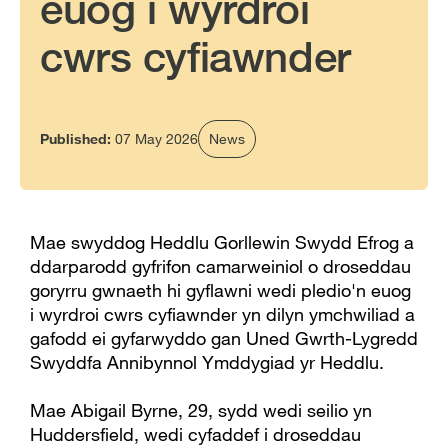
euog i wyrdroi
cwrs cyfiawnder
Published:
07 May 2026
News
Mae swyddog Heddlu Gorllewin Swydd Efrog a
ddarparodd gyfrifon camarweiniol o droseddau
goryrru gwnaeth hi gyflawni wedi pledio'n euog
i wyrdroi cwrs cyfiawnder yn dilyn ymchwiliad a
gafodd ei gyfarwyddo gan Uned Gwrth-Lygredd
Swyddfa Annibynnol Ymddygiad yr Heddlu.
Mae Abigail Byrne, 29, sydd wedi seilio yn
Huddersfield, wedi cyfaddef i droseddau