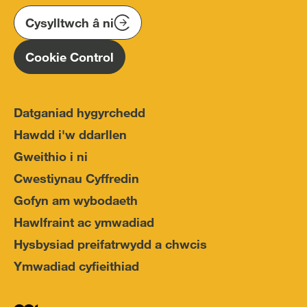
on
on
on
(IOPC)
twitter
instagram
linkedin
Cysylltwch â ni
Homepage
Cookie Control
Datganiad hygyrchedd
Hawdd i'w ddarllen
Gweithio i ni
Cwestiynau Cyffredin
Gofyn am wybodaeth
Hawlfraint ac ymwadiad
Hysbysiad preifatrwydd a chwcis
Ymwadiad cyfieithiad