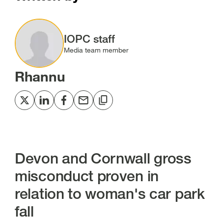
Image
IOPC staff
Media team member
Rhannu
Share
Share
Share
Share
Copy
to
to
to
via
to
Twitter
LinkedIn
Facebook
email
clipboard
[open
[open
[open
[open
[open
in
in
in
in
in
Devon and Cornwall gross
new
new
new
new
new
misconduct proven in
window]
window]
window]
window]
window]
relation to woman's car park
fall