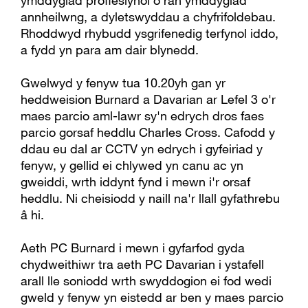
ymddygiad proffesiynol o ran ymddygiad
annheilwng, a dyletswyddau a chyfrifoldebau.
Rhoddwyd rhybudd ysgrifenedig terfynol iddo,
a fydd yn para am dair blynedd.
Gwelwyd y fenyw tua 10.20yh gan yr
heddweision Burnard a Davarian ar Lefel 3 o'r
maes parcio aml-lawr sy'n edrych dros faes
parcio gorsaf heddlu Charles Cross. Cafodd y
ddau eu dal ar CCTV yn edrych i gyfeiriad y
fenyw, y gellid ei chlywed yn canu ac yn
gweiddi, wrth iddynt fynd i mewn i'r orsaf
heddlu. Ni cheisiodd y naill na'r llall gyfathrebu
â hi.
Aeth PC Burnard i mewn i gyfarfod gyda
chydweithiwr tra aeth PC Davarian i ystafell
arall lle soniodd wrth swyddogion ei fod wedi
gweld y fenyw yn eistedd ar ben y maes parcio