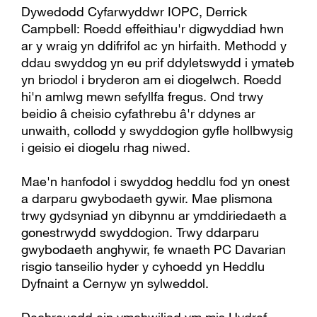
Dywedodd Cyfarwyddwr IOPC, Derrick
Campbell: Roedd effeithiau'r digwyddiad hwn
ar y wraig yn ddifrifol ac yn hirfaith. Methodd y
ddau swyddog yn eu prif ddyletswydd i ymateb
yn briodol i bryderon am ei diogelwch. Roedd
hi'n amlwg mewn sefyllfa fregus. Ond trwy
beidio â cheisio cyfathrebu â'r ddynes ar
unwaith, collodd y swyddogion gyfle hollbwysig
i geisio ei diogelu rhag niwed.
Mae'n hanfodol i swyddog heddlu fod yn onest
a darparu gwybodaeth gywir. Mae plismona
trwy gydsyniad yn dibynnu ar ymddiriedaeth a
gonestrwydd swyddogion. Trwy ddarparu
gwybodaeth anghywir, fe wnaeth PC Davarian
risgio tanseilio hyder y cyhoedd yn Heddlu
Dyfnaint a Cernyw yn sylweddol.