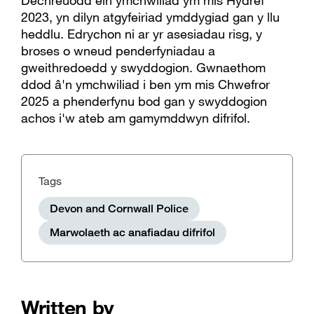
Dechreuodd ein ymchwiliad ym mis Hydref
2023, yn dilyn atgyfeiriad ymddygiad gan y llu
heddlu. Edrychon ni ar yr asesiadau risg, y
broses o wneud penderfyniadau a
gweithredoedd y swyddogion. Gwnaethom
ddod â'n ymchwiliad i ben ym mis Chwefror
2025 a phenderfynu bod gan y swyddogion
achos i'w ateb am gamymddwyn difrifol.
Tags
Devon and Cornwall Police
Marwolaeth ac anafiadau difrifol
Written by