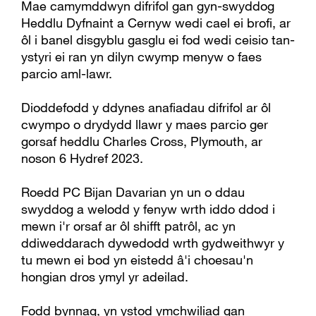
Mae camymddwyn difrifol gan gyn-swyddog
Heddlu Dyfnaint a Cernyw wedi cael ei brofi, ar
ôl i banel disgyblu gasglu ei fod wedi ceisio tan-
ystyri ei ran yn dilyn cwymp menyw o faes
parcio aml-lawr.
Dioddefodd y ddynes anafiadau difrifol ar ôl
cwympo o drydydd llawr y maes parcio ger
gorsaf heddlu Charles Cross, Plymouth, ar
noson 6 Hydref 2023.
Roedd PC Bijan Davarian yn un o ddau
swyddog a welodd y fenyw wrth iddo ddod i
mewn i'r orsaf ar ôl shifft patrôl, ac yn
ddiweddarach dywedodd wrth gydweithwyr y
tu mewn ei bod yn eistedd â'i choesau'n
hongian dros ymyl yr adeilad.
Fodd bynnag, yn ystod ymchwiliad gan