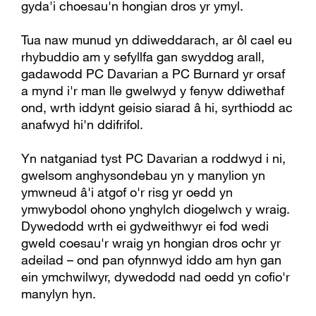
gyda'i choesau'n hongian dros yr ymyl.
Tua naw munud yn ddiweddarach, ar ôl cael eu
rhybuddio am y sefyllfa gan swyddog arall,
gadawodd PC Davarian a PC Burnard yr orsaf
a mynd i'r man lle gwelwyd y fenyw ddiwethaf
ond, wrth iddynt geisio siarad â hi, syrthiodd ac
anafwyd hi'n ddifrifol.
Yn natganiad tyst PC Davarian a roddwyd i ni,
gwelsom anghysondebau yn y manylion yn
ymwneud â'i atgof o'r risg yr oedd yn
ymwybodol ohono ynghylch diogelwch y wraig.
Dywedodd wrth ei gydweithwyr ei fod wedi
gweld coesau'r wraig yn hongian dros ochr yr
adeilad – ond pan ofynnwyd iddo am hyn gan
ein ymchwilwyr, dywedodd nad oedd yn cofio'r
manylyn hyn.