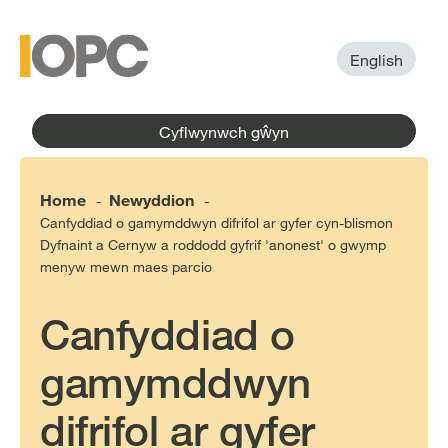
to
main
main
content
menu
English
Cyflwynwch gŵyn
Home
Newyddion
-
-
Canfyddiad o gamymddwyn difrifol ar gyfer cyn-blismon
Dyfnaint a Cernyw a roddodd gyfrif 'anonest' o gwymp
menyw mewn maes parcio
Canfyddiad o
gamymddwyn
difrifol ar gyfer