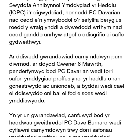
Swyddfa Annibynnol Ymddygiad yr Heddlu
(IOPC) i'r digwyddiad, honnodd PC Davarian
nad oedd e’n ymwybodol o'r sefyllfa beryglus
roedd y wraig ynddi a dywedodd wrthym nad
oedd ganddo unrhyw atgof o ddisgrifio ei safle i
gydweithwyr.
Ar ddiwedd gwrandawiad camymddwyn pum
diwrnod, ar ddydd Gwener 6 Mawrth,
penderfynwyd bod PC Davarian wedi torri
safon ymddygiad proffesiynol yr heddlu o ran
gonestrwydd ac uniondeb, a byddai wedi cael
ei ddiswyddo oni bai ei fod eisoes wedi
ymddiswyddo.
Yn yr un gwrandawiad, canfuwyd bod yr
heddwas gweithredol PC Dave Burnard wedi
cyflawni camymddwyn trwy dorri safonau