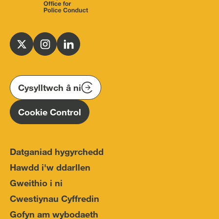
Independent
Office
for
Follow
Follow
Follow
Police
us
us
us
Conduct
on
on
on
(IOPC)
twitter
instagram
linkedin
Cysylltwch â ni
Homepage
Cookie Control
Datganiad hygyrchedd
Hawdd i'w ddarllen
Gweithio i ni
Cwestiynau Cyffredin
Gofyn am wybodaeth