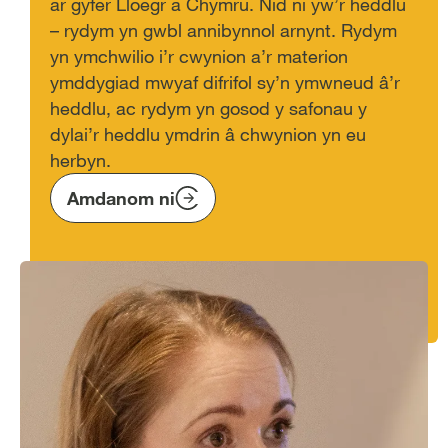
ar gyfer Lloegr a Chymru. Nid ni yw’r heddlu
– rydym yn gwbl annibynnol arnynt. Rydym
yn ymchwilio i’r cwynion a’r materion
ymddygiad mwyaf difrifol sy’n ymwneud â’r
heddlu, ac rydym yn gosod y safonau y
dylai’r heddlu ymdrin â chwynion yn eu
herbyn.
Amdanom ni