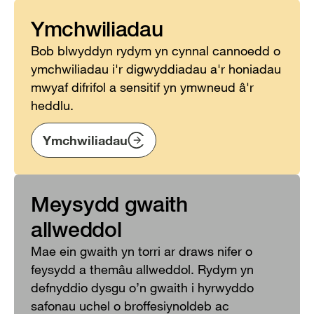
Ymchwiliadau
Bob blwyddyn rydym yn cynnal cannoedd o
ymchwiliadau i'r digwyddiadau a'r honiadau
mwyaf difrifol a sensitif yn ymwneud â'r
heddlu.
Ymchwiliadau
Meysydd gwaith
allweddol
Mae ein gwaith yn torri ar draws nifer o
feysydd a themâu allweddol. Rydym yn
defnyddio dysgu o’n gwaith i hyrwyddo
safonau uchel o broffesiynoldeb ac