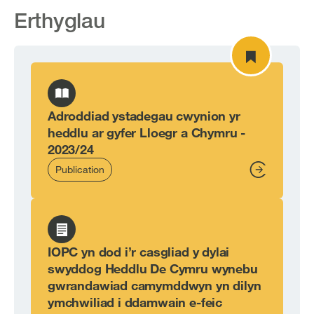
Erthyglau
Adroddiad ystadegau cwynion yr
heddlu ar gyfer Lloegr a Chymru -
2023/24
Publication
From,
IOPC yn dod i’r casgliad y dylai
swyddog Heddlu De Cymru wynebu
gwrandawiad camymddwyn yn dilyn
ymchwiliad i ddamwain e-feic