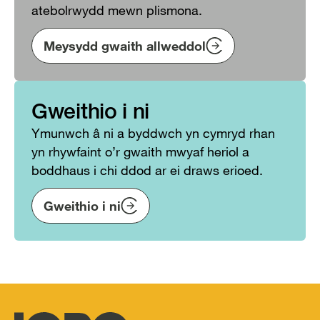
atebolrwydd mewn plismona.
Meysydd gwaith allweddol
Gweithio i ni
Ymunwch â ni a byddwch yn cymryd rhan
yn rhywfaint o’r gwaith mwyaf heriol a
boddhaus i chi ddod ar ei draws erioed.
Gweithio i ni