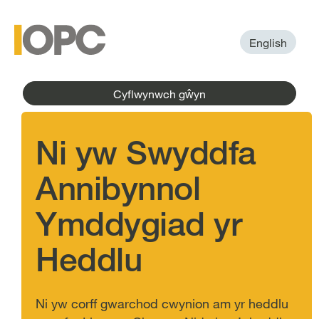
to
main
main
content
menu
English
Cyflwynwch gŵyn
Ni yw Swyddfa
Annibynnol
Ymddygiad yr
Heddlu
Ni yw corff gwarchod cwynion am yr heddlu