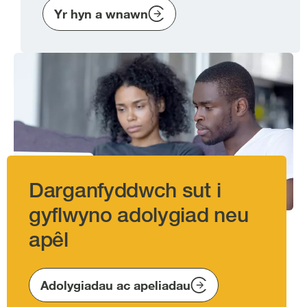
Yr hyn a wnawn
Image
Darganfyddwch sut i
gyflwyno adolygiad neu
apêl
Adolygiadau ac apeliadau