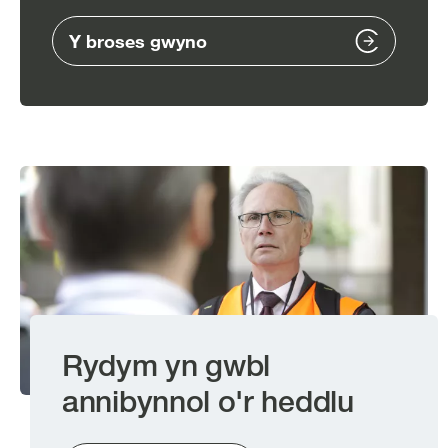
Y broses gwyno
Image
Rydym yn gwbl
annibynnol o'r heddlu