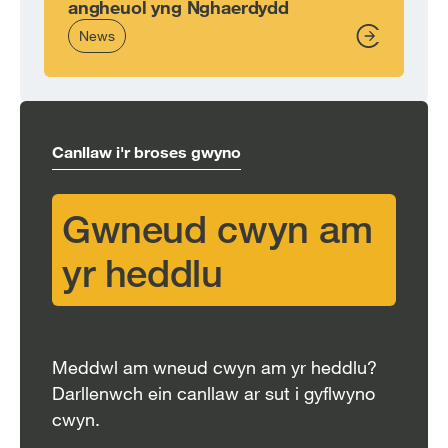
angheuol yng Nghaerdydd
News
From,
Canllaw i'r broses gwyno
Gwneud cwyn am
yr heddlu
Meddwl am wneud cwyn am yr heddlu?
Darllenwch ein canllaw ar sut i gyflwyno
cwyn.