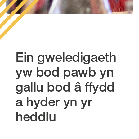
Ein gweledigaeth
yw bod pawb yn
gallu bod â ffydd
a hyder yn yr
heddlu