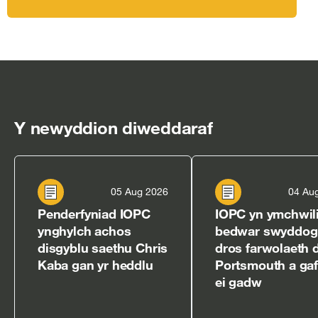
Y newyddion diweddaraf
05 Aug 2026
04 Au
Penderfyniad IOPC
IOPC yn ymchwili
ynghylch achos
bedwar swyddog
disgyblu saethu Chris
dros farwolaeth 
Kaba gan yr heddlu
Portsmouth a ga
ei gadw