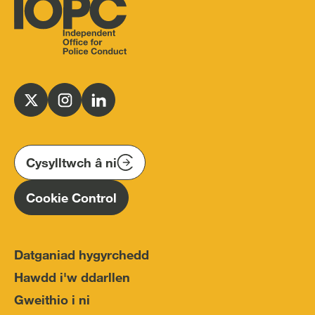
Independent
Office
for
Follow
Follow
Follow
Police
us
us
us
Conduct
on
on
on
(IOPC)
twitter
instagram
linkedin
Cysylltwch â ni
Homepage
Cookie Control
Datganiad hygyrchedd
Hawdd i'w ddarllen
Gweithio i ni