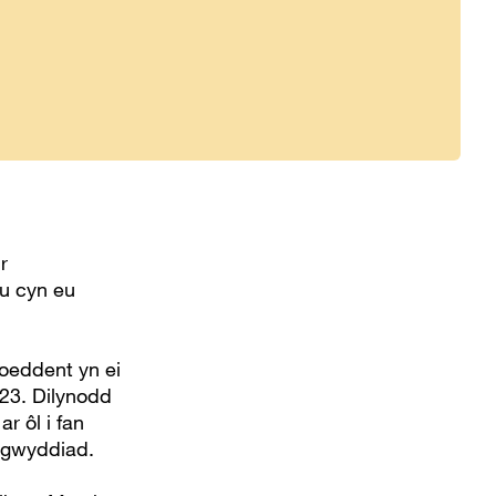
r
u cyn eu
roeddent yn ei
023. Dilynodd
r ôl i fan
digwyddiad.