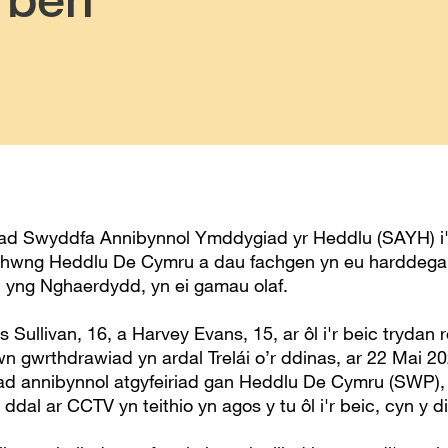
ad Swyddfa Annibynnol Ymddygiad yr Heddlu (SAYH) i'
 rhwng Heddlu De Cymru a dau fachgen yn eu harddega
 yng Nghaerdydd, yn ei gamau olaf.
 Sullivan, 16, a Harvey Evans, 15, ar ôl i'r beic trydan 
wn gwrthdrawiad yn ardal Trelái o’r ddinas, ar 22 Mai 2
ad annibynnol atgyfeiriad gan Heddlu De Cymru (SWP), a
 ddal ar CCTV yn teithio yn agos y tu ôl i'r beic, cyn y 