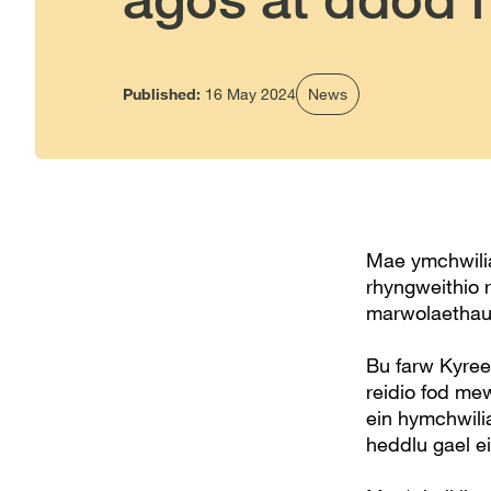
Published:
16 May 2024
News
Mae ymchwili
rhyngweithio
marwolaethau
Bu farw Kyrees
reidio fod me
ein hymchwili
heddlu gael ei