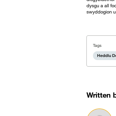
dysgu a all fo
swyddogion un
Tags
Heddlu D
Written 
Image