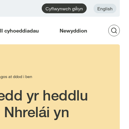
Cyflwynwch gŵyn
English
ell cyhoeddiadau
Newyddion
Op
Sea
gos at ddod i ben
edd yr heddlu
Nhrelái yn