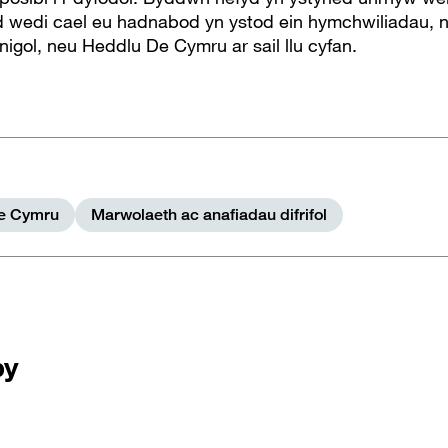
d wedi cael eu hadnabod yn ystod ein hymchwiliadau, nai
igol, neu Heddlu De Cymru ar sail llu cyfan.
e Cymru
Marwolaeth ac anafiadau difrifol
by