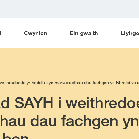
i
Cwynion
Ein gwaith
Llyfrg
eithredoedd yr heddlu cyn marwolaethau dau fachgen yn Nhrelái yn a
d SAYH i weithredo
hau dau fachgen yn 
 ben