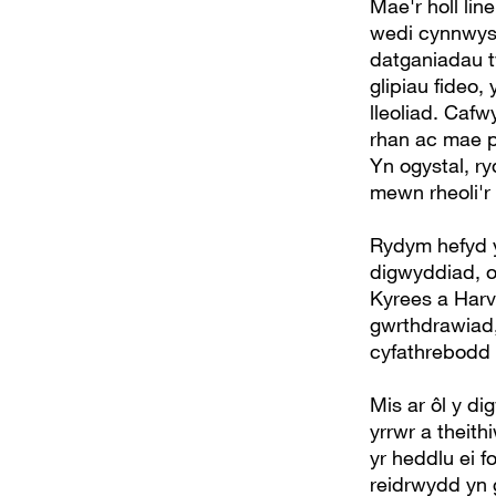
Mae'r holl li
wedi cynnwys 
datganiadau t
glipiau fideo,
lleoliad. Caf
rhan ac mae p
Yn ogystal, r
mewn rheoli'r
Rydym hefyd y
digwyddiad, 
Kyrees a Harv
gwrthdrawiad, 
cyfathrebodd
Mis ar ôl y d
yrrwr a theit
yr heddlu ei 
reidrwydd yn 