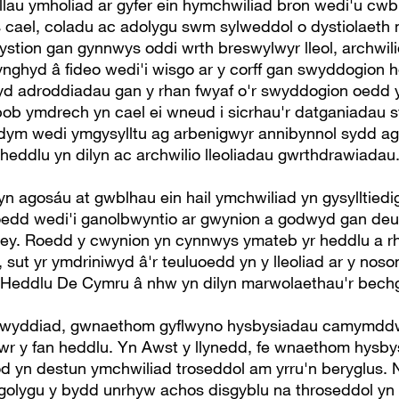
nellau ymholiad ar gyfer ein hymchwiliad bron wedi'u cw
cael, coladu ac adolygu swm sylweddol o dystiolaeth 
ystion gan gynnwys oddi wrth breswylwyr lleol, archwi
 ynghyd â fideo wedi'i wisgo ar y corff gan swyddogion 
wyd adroddiadau gan y rhan fwyaf o'r swyddogion oedd
ob ymdrech yn cael ei wneud i sicrhau'r datganiadau sy
ydym wedi ymgysylltu ag arbenigwyr annibynnol sydd a
 heddlu yn dilyn ac archwilio lleoliadau gwrthdrawiadau
n agosáu at gwblhau ein hail ymchwiliad yn gysylltiedig
oedd wedi'i ganolbwyntio ar gwynion a godwyd gan de
ey. Roedd y cwynion yn cynnwys ymateb yr heddlu a rheo
sut yr ymdriniwyd â'r teuluoedd yn y lleoliad ar y noson
 Heddlu De Cymru â nhw yn dilyn marwolaethau'r bech
igwyddiad, gwnaethom gyflwyno hysbysiadau camymddwyn
hiwr y fan heddlu. Yn Awst y llynedd, fe wnaethom hysby
fod yn destun ymchwiliad troseddol am yrru'n beryglus. 
golygu y bydd unrhyw achos disgyblu na throseddol yn 