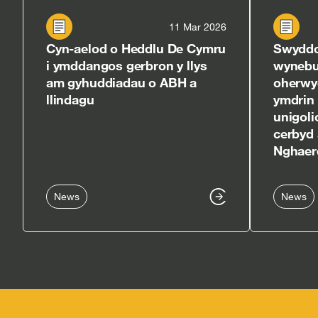
11 Mar 2026
Cyn-aelod o Heddlu De Cymru
Swyddo
i ymddangos gerbron y llys
wynebu
am gyhuddiadau o ABH a
oherwyd
llindagu
ymdrin
unigoli
cerbyd 
Nghaer
News
News