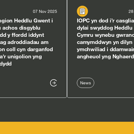
07 Nov 2025
28
gion Heddlu Gwent i
IOPC yn dod i’r casglia
 achos disgyblu
dylai swyddog Heddlu
d y ffordd iddynt
Cymru wynebu gwran
 ag adroddiadau am
camymddwyn yn dilyn
on coll cyn darganfod
ymchwiliad i ddamwain
a'r unigolion yng
angheuol yng Nghaer
dydd
News