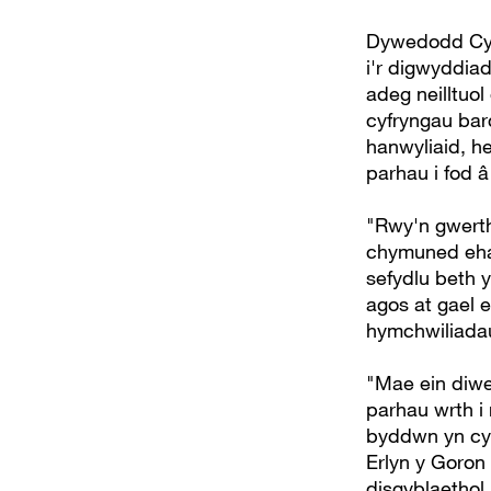
Dywedodd Cyfa
i'r digwyddia
adeg neilltuol
cyfryngau barc
hanwyliaid, h
parhau i fod 
"Rwy'n gwerth
chymuned ehan
sefydlu beth 
agos at gael 
hymchwiliadau 
"Mae ein diw
parhau wrth i
byddwn yn cy
Erlyn y Goron 
disgyblaethol