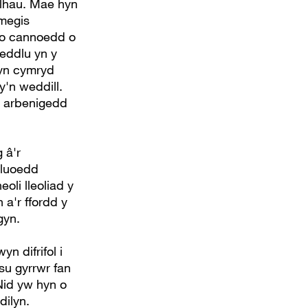
blhau. Mae hyn
megis
lio cannoedd o
heddlu yn y
 yn cymryd
'n weddill.
g arbenigedd
.
 â'r
uluoedd
li lleoliad y
 a'r ffordd y
gyn.
 difrifol i
su gyrrwr fan
Nid yw hyn o
dilyn.