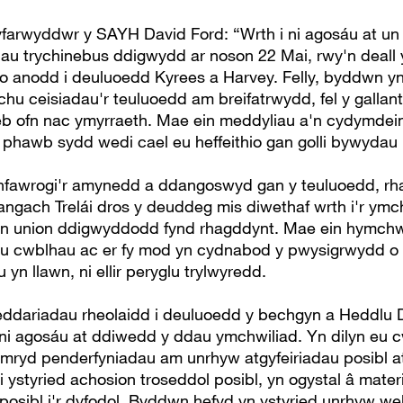
rwyddwr y SAYH David Ford: “Wrth i ni agosáu at un 
dau trychinebus ddigwydd ar noson 22 Mai, rwy'n deall
 o anodd i deuluoedd Kyrees a Harvey. Felly, byddwn yn 
hu ceisiadau'r teuluoedd am breifatrwydd, fel y gallant
eb ofn nac ymyrraeth. Mae ein meddyliau a'n cydymde
â phawb sydd wedi cael eu heffeithio gan golli bywydau
fawrogi'r amynedd a ddangoswyd gan y teuluoedd, rha
gach Trelái dros y deuddeg mis diwethaf wrth i'r ymch
yn union ddigwyddodd fynd rhagddynt. Mae ein hymchw
eu cwblhau ac er fy mod yn cydnabod y pwysigrwydd o
yn llawn, ni ellir peryglu trylwyredd.
eddariadau rheolaidd i deuluoedd y bechgyn a Heddlu
 ni agosáu at ddiwedd y ddau ymchwiliad. Yn dilyn eu 
mryd penderfyniadau am unrhyw atgyfeiriadau posibl 
i ystyried achosion troseddol posibl, yn ogystal â mater
 posibl i'r dyfodol. Byddwn hefyd yn ystyried unrhyw we