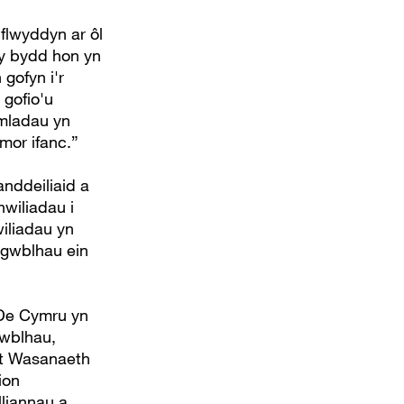
flwyddyn ar ôl
 y bydd hon yn
gofyn i'r
 gofio'u
imladau yn
 mor ifanc.”
nddeiliaid a
wiliadau i
iliadau yn
 gwblhau ein
 De Cymru yn
cwblhau,
at Wasanaeth
ion
lliannau a