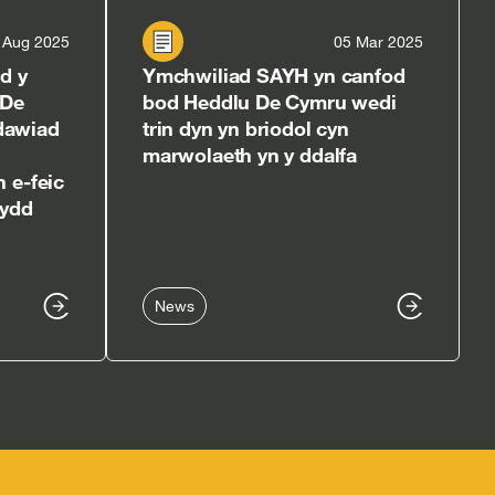
 Aug 2025
05 Mar 2025
d y
Ymchwiliad SAYH yn canfod
 De
bod Heddlu De Cymru wedi
dawiad
trin dyn yn briodol cyn
marwolaeth yn y ddalfa
 e-feic
dydd
News