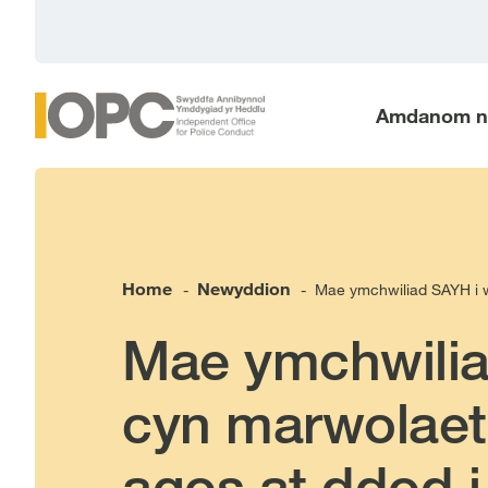
main
content
Amdanom n
Home
Newyddion
Mae ymchwiliad SAYH i w
-
-
Mae ymchwilia
cyn marwolaet
agos at ddod i