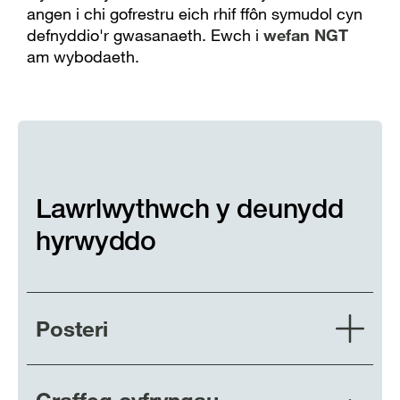
angen i chi gofrestru eich rhif ffôn symudol cyn
defnyddio'r gwasanaeth. Ewch i
wefan NGT
am wybodaeth.
Lawrlwythwch y deunydd
hyrwyddo
Posteri
Graffeg cyfryngau