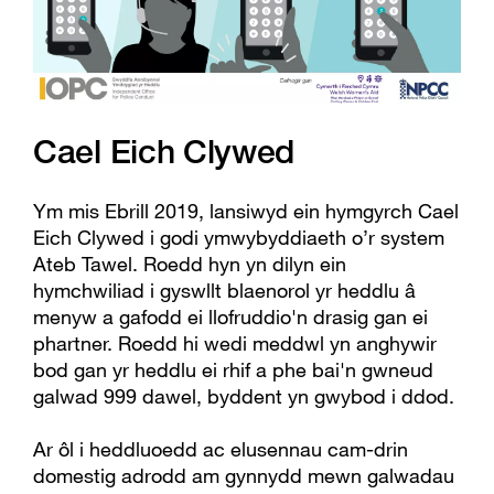
Cael Eich Clywed
Ym mis Ebrill 2019, lansiwyd ein hymgyrch Cael
Eich Clywed i godi ymwybyddiaeth o’r system
Ateb Tawel. Roedd hyn yn dilyn ein
hymchwiliad i gyswllt blaenorol yr heddlu â
menyw a gafodd ei llofruddio'n drasig gan ei
phartner. Roedd hi wedi meddwl yn anghywir
bod gan yr heddlu ei rhif a phe bai'n gwneud
galwad 999 dawel, byddent yn gwybod i ddod.
Ar ôl i heddluoedd ac elusennau cam-drin
domestig adrodd am gynnydd mewn galwadau