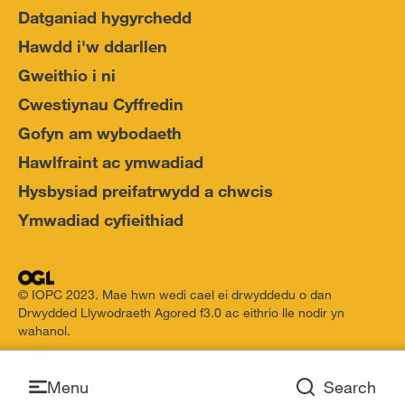
Datganiad hygyrchedd
Hawdd i'w ddarllen
Gweithio i ni
Cwestiynau Cyffredin
Gofyn am wybodaeth
Hawlfraint ac ymwadiad
Hysbysiad preifatrwydd a chwcis
Ymwadiad cyfieithiad
© IOPC 2023. Mae hwn wedi cael ei drwyddedu o dan
Drwydded Llywodraeth Agored f3.0 ac eithrio lle nodir yn
wahanol.
Open
Menu
Search
Open