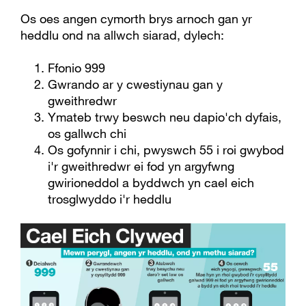
Os oes angen cymorth brys arnoch gan yr
heddlu ond na allwch siarad, dylech:
Ffonio 999
Gwrando ar y cwestiynau gan y
gweithredwr
Ymateb trwy beswch neu dapio'ch dyfais,
os gallwch chi
Os gofynnir i chi, pwyswch 55 i roi gwybod
i'r gweithredwr ei fod yn argyfwng
gwirioneddol a byddwch yn cael eich
trosglwyddo i'r heddlu