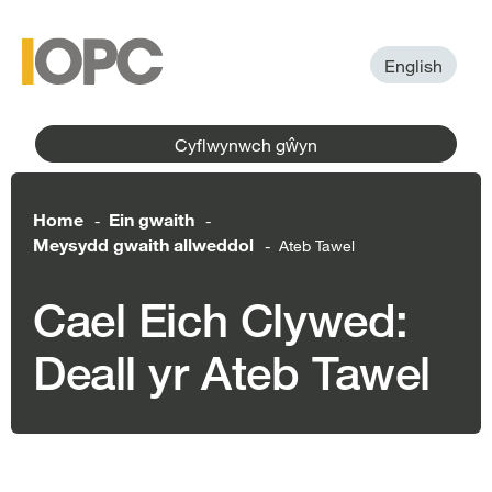
to
main
main
content
menu
English
Cyflwynwch gŵyn
Home
Ein gwaith
-
-
Meysydd gwaith allweddol
Ateb Tawel
-
Cael Eich Clywed:
Deall yr Ateb Tawel