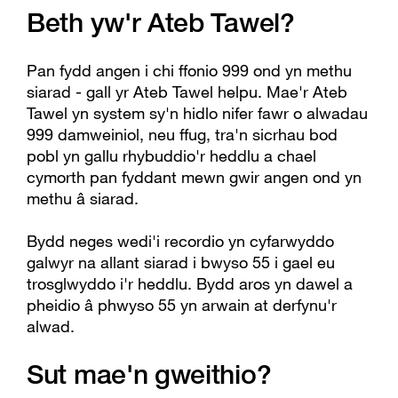
Beth yw'r Ateb Tawel?
Pan fydd angen i chi ffonio 999 ond yn methu
siarad - gall yr Ateb Tawel helpu. Mae'r Ateb
Tawel yn system sy'n hidlo nifer fawr o alwadau
999 damweiniol, neu ffug, tra'n sicrhau bod
pobl yn gallu rhybuddio'r heddlu a chael
cymorth pan fyddant mewn gwir angen ond yn
methu â siarad.
Bydd neges wedi'i recordio yn cyfarwyddo
galwyr na allant siarad i bwyso 55 i gael eu
trosglwyddo i'r heddlu. Bydd aros yn dawel a
pheidio â phwyso 55 yn arwain at derfynu'r
alwad.
Sut mae'n gweithio?