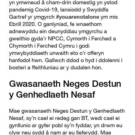
yn ymwneud â cham-drin domestig yn ystod
pandemig Covid-19, lansiodd y Swyddfa
Gartref yr ymgyrch
#youarenotalone
ym mis
Ebrill 2020. O ganlyniad, fe wnaethom
adnewyddu ein deunyddiau ymgyrchu a
gweithio gyda’r NPCC, Cymorth i Ferched a
Chymorth i Ferched Cymru i godi
ymwybyddiaeth unwaith eto o’r offeryn
hanfodol hwn. Gallwch ddod o hyd i ddolenni i
bosteri a ffeithluniau ar y dudalen hon.
Gwasanaeth Neges Destun
y Genhedlaeth Nesaf
Mae gwasanaeth Neges Destun y Genhedlaeth
Nesaf, sy’n cael ei redeg gan BT, wedi cael ei
gynllunio ar gyfer pobl sy’n fyddar, yn drwm eu
clyw neu sydd â nam ar eu lleferydd. Mae